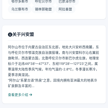
鄂尔多斯市
呼伦贝尔市
巴彦淖尔市
乌兰察布市
锡林郭勒盟
阿拉善盟
关于兴安盟
阿尔山市位于内蒙古自治区东北部，地处大兴安岭西南麓，东
与呼伦贝尔市鄂温克族自治旗接壤，南与兴安盟科尔沁右翼前
旗毗邻，西连蒙古国，北靠呼伦贝尔市新巴尔虎左旗，地理坐
标介于北纬46°38′—47°37′、东经119°28′—121°23′之间，属
寒温带大陆性季风气候，年均气温约-2.8℃，冬季漫长寒冷，
夏季凉爽湿润。
“阿尔山”系蒙古语“热泉”之意，因境内拥有亚洲最大的地表冷
矿泉群及丰富的...
查看更多介绍