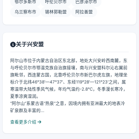
鄂尔多斯市
呼伦贝尔市
巴彦淖尔市
乌兰察布市
锡林郭勒盟
阿拉善盟
关于兴安盟
阿尔山市位于内蒙古自治区东北部，地处大兴安岭西南麓，东
与呼伦贝尔市鄂温克族自治旗接壤，南与兴安盟科尔沁右翼前
旗毗邻，西连蒙古国，北靠呼伦贝尔市新巴尔虎左旗，地理坐
标介于北纬46°38′—47°37′、东经119°28′—121°23′之间，属
寒温带大陆性季风气候，年均气温约-2.8℃，冬季漫长寒冷，
夏季凉爽湿润。
“阿尔山”系蒙古语“热泉”之意，因境内拥有亚洲最大的地表冷
矿泉群及丰富的...
查看更多介绍