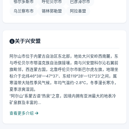
鄂尔多斯市
呼伦贝尔市
巴彦淖尔市
乌兰察布市
锡林郭勒盟
阿拉善盟
关于兴安盟
阿尔山市位于内蒙古自治区东北部，地处大兴安岭西南麓，东
与呼伦贝尔市鄂温克族自治旗接壤，南与兴安盟科尔沁右翼前
旗毗邻，西连蒙古国，北靠呼伦贝尔市新巴尔虎左旗，地理坐
标介于北纬46°38′—47°37′、东经119°28′—121°23′之间，属
寒温带大陆性季风气候，年均气温约-2.8℃，冬季漫长寒冷，
夏季凉爽湿润。
“阿尔山”系蒙古语“热泉”之意，因境内拥有亚洲最大的地表冷
矿泉群及丰富的...
查看更多介绍