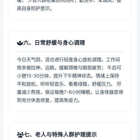
暖， 少去人群密集封闭场所，勤洗手、常通风，提
高自身防护意识。
六、日常舒缓与身心调理
今日天气阴，适合进行轻度身心放松调理。工作间
隙多做拉伸、远眺，缓解颈椎与眼部疲劳； 午后可
小憩15-30分钟，提升下午精神状态。情绪上保持
平和放松，听听轻音乐、看看绿植，舒缓压力。 尽
量减少熬夜，保证每晚7-8小时睡眠，让身体器官得
到充分休息修复，提高免疫力。
七、老人与特殊人群护理提示