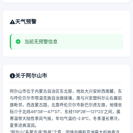
天气预警
当前无预警信息
关于阿尔山市
阿尔山市位于内蒙古自治区东北部，地处大兴安岭西南麓，东
与呼伦贝尔市鄂温克族自治旗接壤，南与兴安盟科尔沁右翼前
旗毗邻，西连蒙古国，北靠呼伦贝尔市新巴尔虎左旗，地理坐
标介于北纬46°38′—47°37′、东经119°28′—121°23′之间，属
寒温带大陆性季风气候，年均气温约-2.8℃，冬季漫长寒冷，
夏季凉爽湿润。
“阿尔山”系蒙古语“热泉”之意，因境内拥有亚洲最大的地表冷