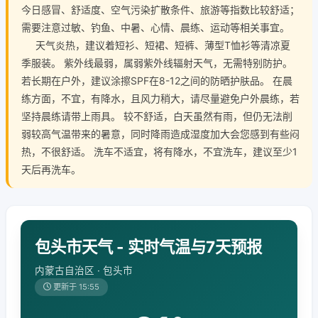
今日感冒、舒适度、空气污染扩散条件、旅游等指数比较舒适；
需要注意过敏、钓鱼、中暑、心情、晨练、运动等相关事宜。
天气炎热，建议着短衫、短裙、短裤、薄型T恤衫等清凉夏
季服装。 紫外线最弱，属弱紫外线辐射天气，无需特别防护。
若长期在户外，建议涂擦SPF在8-12之间的防晒护肤品。 在晨
练方面，不宜，有降水，且风力稍大，请尽量避免户外晨练，若
坚持晨练请带上雨具。 较不舒适，白天虽然有雨，但仍无法削
弱较高气温带来的暑意，同时降雨造成湿度加大会您感到有些闷
热，不很舒适。 洗车不适宜，将有降水，不宜洗车，建议至少1
天后再洗车。
包头市天气 - 实时气温与7天预报
内蒙古自治区 · 包头市
更新于 15:55