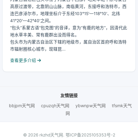
高原过渡带，北靠阴山山脉，南临黄河，东接呼和浩特市，西
连巴彦淖尔市，地理坐标介于东经103°15′—118°10′、北纬
41°20′—42°40′之间。
“包头”系蒙古语“包克图”的音译，意为“有鹿的地方”，因清代此
地水草丰美、常有鹿群出没而得名。
包头市为内蒙古自治区下辖的地级市，属自治区首府呼和浩特
市辐射圈核心城市，现辖昆...
查看更多介绍
友情链接
bbjpm天气网
cpuzqh天气网
ybwnpw天气网
tfsmk天气
网
© 2026 rkzhd天气网.
鄂ICP备2025105353号-2