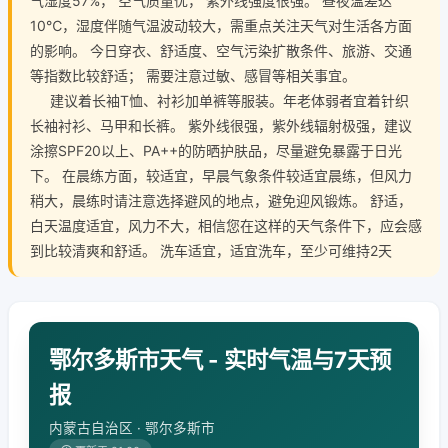
气湿度57%， 空气质量优， 紫外线强度很强。 昼夜温差达
10℃，湿度伴随气温波动较大，需重点关注天气对生活各方面
的影响。 今日穿衣、舒适度、空气污染扩散条件、旅游、交通
等指数比较舒适； 需要注意过敏、感冒等相关事宜。
建议着长袖T恤、衬衫加单裤等服装。年老体弱者宜着针织
长袖衬衫、马甲和长裤。 紫外线很强，紫外线辐射极强，建议
涂擦SPF20以上、PA++的防晒护肤品，尽量避免暴露于日光
下。 在晨练方面，较适宜，早晨气象条件较适宜晨练，但风力
稍大，晨练时请注意选择避风的地点，避免迎风锻炼。 舒适，
白天温度适宜，风力不大，相信您在这样的天气条件下，应会感
到比较清爽和舒适。 洗车适宜，适宜洗车，至少可维持2天
鄂尔多斯市天气 - 实时气温与7天预
报
内蒙古自治区 · 鄂尔多斯市