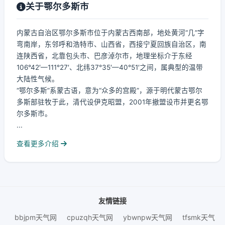
关于鄂尔多斯市
内蒙古自治区鄂尔多斯市位于内蒙古西南部，地处黄河“几”字
弯南岸，东邻呼和浩特市、山西省，西接宁夏回族自治区，南
连陕西省，北靠包头市、巴彦淖尔市，地理坐标介于东经
106°42′—111°27′、北纬37°35′—40°51′之间，属典型的温带
大陆性气候。
“鄂尔多斯”系蒙古语，意为“众多的宫殿”，源于明代蒙古鄂尔
多斯部驻牧于此，清代设伊克昭盟，2001年撤盟设市并更名鄂
尔多斯市。
...
查看更多介绍
友情链接
bbjpm天气网
cpuzqh天气网
ybwnpw天气网
tfsmk天气