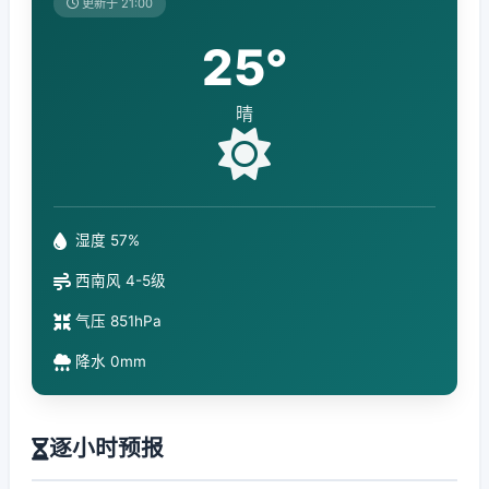
更新于 21:00
25°
晴
湿度 57%
西南风 4-5级
气压 851hPa
降水 0mm
逐小时预报