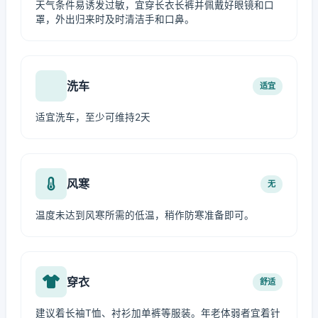
天气条件易诱发过敏，宜穿长衣长裤并佩戴好眼镜和口
罩，外出归来时及时清洁手和口鼻。
洗车
适宜
适宜洗车，至少可维持2天
风寒
无
温度未达到风寒所需的低温，稍作防寒准备即可。
穿衣
舒适
建议着长袖T恤、衬衫加单裤等服装。年老体弱者宜着针