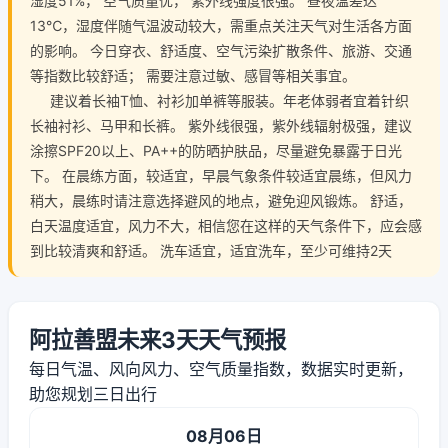
湿度51%， 空气质量优， 紫外线强度很强。 昼夜温差达
13℃，湿度伴随气温波动较大，需重点关注天气对生活各方面
的影响。 今日穿衣、舒适度、空气污染扩散条件、旅游、交通
等指数比较舒适； 需要注意过敏、感冒等相关事宜。
建议着长袖T恤、衬衫加单裤等服装。年老体弱者宜着针织
长袖衬衫、马甲和长裤。 紫外线很强，紫外线辐射极强，建议
涂擦SPF20以上、PA++的防晒护肤品，尽量避免暴露于日光
下。 在晨练方面，较适宜，早晨气象条件较适宜晨练，但风力
稍大，晨练时请注意选择避风的地点，避免迎风锻炼。 舒适，
白天温度适宜，风力不大，相信您在这样的天气条件下，应会感
到比较清爽和舒适。 洗车适宜，适宜洗车，至少可维持2天
阿拉善盟未来3天天气预报
每日气温、风向风力、空气质量指数，数据实时更新，
助您规划三日出行
08月06日