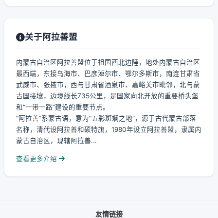
关于阿拉善盟
内蒙古自治区阿拉善盟位于祖国西北边陲，地处内蒙古自治区
最西端，东接乌海市、巴彦淖尔市、鄂尔多斯市，南连甘肃省
武威市、张掖市，西与甘肃省酒泉市、嘉峪关市毗邻，北与蒙
古国接壤，边境线长735公里，是国家向北开放的重要桥头堡
和“一带一路”建设的重要节点。
“阿拉善”系蒙古语，意为“五彩斑斓之地”，源于古代蒙古部落
名称，清代设阿拉善和硕特旗，1980年设立阿拉善盟，隶属内
蒙古自治区，现辖阿拉善...
查看更多介绍
友情链接