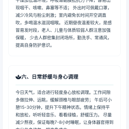
干燥加低温环境，呼吸道黏膜抵抗力下降，容易出
现咽干、咳嗽、鼻塞等不适； 外出时可佩戴口罩，
减少冷风与粉尘刺激；室内避免长时间开空调直
吹，多喝温水滋润咽喉。 近期昼夜温差较大，是感
冒易发时段，老人、儿童与体质较弱人群注意加强
保暖， 少去人群密集封闭场所，勤洗手、常通风，
提高自身防护意识。
六、日常舒缓与身心调理
今日天气，适合进行轻度身心放松调理。工作间隙
多做拉伸、远眺，缓解颈椎与眼部疲劳； 午后可小
憩15-30分钟，提升下午精神状态。情绪上保持平
和放松，听听轻音乐、看看绿植，舒缓压力。 尽量
减少熬夜，保证每晚7-8小时睡眠，让身体器官得到