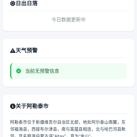
日出日落
今日数据更新中
天气预警
当前无预警信息
关于阿勒泰市
阿勒泰市位于新疆维吾尔自治区北部，地处阿尔泰山南麓，东
邻福海县，西接布尔津县，南与富蕴县相连，北与哈巴河县毗
邻。其名称源自蒙古语“Altay”，意为“金山”。