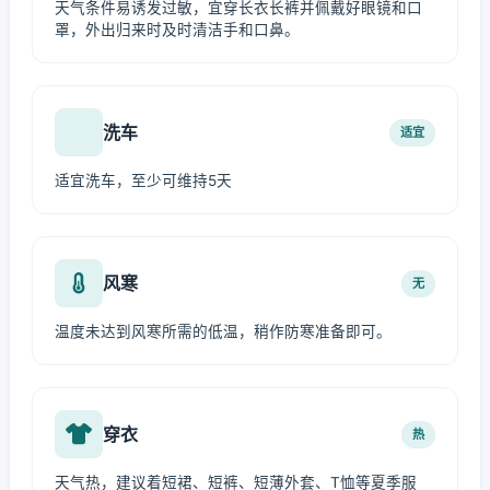
天气条件易诱发过敏，宜穿长衣长裤并佩戴好眼镜和口
罩，外出归来时及时清洁手和口鼻。
洗车
适宜
适宜洗车，至少可维持5天
风寒
无
温度未达到风寒所需的低温，稍作防寒准备即可。
穿衣
热
天气热，建议着短裙、短裤、短薄外套、T恤等夏季服