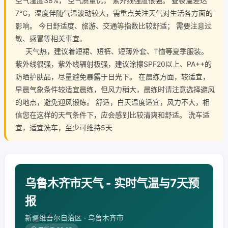
空气湿度38%， 空气质量优， 紫外线强度很强。 昼夜温差达
7℃，湿度伴随气温波动较大，需重点关注天气对生活各方面的
影响。 今日舒适度、旅游、交通等指数比较舒适； 需要注意过
敏、感冒等相关事宜。
天气热，建议着短裙、短裤、短薄外套、T恤等夏季服装。
紫外线很强，紫外线辐射极强，建议涂擦SPF20以上、PA++的
防晒护肤品，尽量避免暴露于日光下。 在晨练方面，较适宜，
早晨气象条件较适宜晨练，但风力稍大，晨练时请注意选择避风
的地点，避免迎风锻炼。 舒适，白天温度适宜，风力不大，相
信您在这样的天气条件下，应会感到比较清爽和舒适。 洗车适
宜，适宜洗车，至少可维持5天
乌鲁木齐市天气 - 实时气温与7天预
报
新疆维吾尔自治区 · 乌鲁木齐市