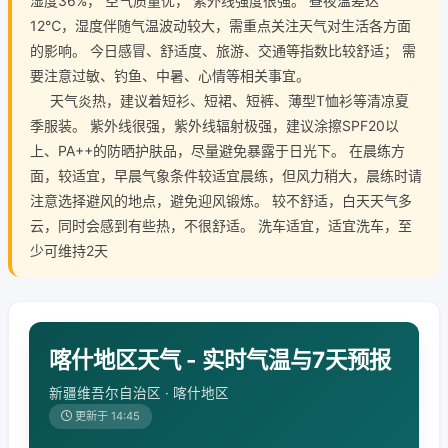
湿度36%， 空气质量优， 紫外线强度很强。 昼夜温差达
12℃，湿度伴随气温波动较大，需重点关注天气对生活各方面
的影响。 今日感冒、舒适度、旅游、交通等指数比较舒适； 需
要注意过敏、钓鱼、中暑、心情等相关事宜。
天气炎热，建议着短衫、短裙、短裤、薄型T恤衫等清凉夏
季服装。 紫外线很强，紫外线辐射极强，建议涂擦SPF20以
上、PA++的防晒护肤品，尽量避免暴露于日光下。 在晨练方
面，较适宜，早晨气象条件较适宜晨练，但风力稍大，晨练时请
注意选择避风的地点，避免迎风锻炼。 较不舒适，白天天气多
云，同时会感到有些热，不很舒适。 洗车适宜，适宜洗车，至
少可维持2天
喀什地区天气 - 实时气温与7天预报
新疆维吾尔自治区 · 喀什地区
更新于 14:45