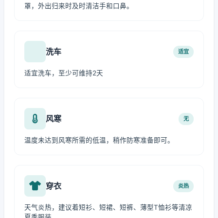
罩，外出归来时及时清洁手和口鼻。
洗车
适宜
适宜洗车，至少可维持2天
风寒
无
温度未达到风寒所需的低温，稍作防寒准备即可。
穿衣
炎热
天气炎热，建议着短衫、短裙、短裤、薄型T恤衫等清凉
夏季服装。