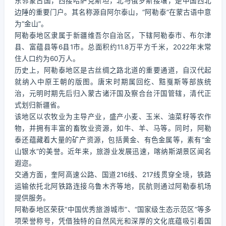
东邻蒙古国，西接哈萨克斯坦，北与俄罗斯接壤，是中国西北
边陲的重要门户。其名称源自阿尔泰山，“阿勒泰”在蒙古语中意
为“金山”。
阿勒泰地区隶属于新疆维吾尔自治区，下辖阿勒泰市、布尔津
县、富蕴县等6县1市。总面积约11.8万平方千米，2022年末常
住人口约为60万人。
历史上，阿勒泰地区是古丝绸之路北道的重要通道，自汉代起
就纳入中原王朝的版图。唐宋时期属回纥、黠戛斯等部族统
治，元明时期先后归入蒙古诸汗国及察合台汗国管辖，清代正
式划归新疆省。
该地区以农牧业为主导产业，盛产小麦、玉米、油菜籽等农作
物，并拥有丰富的畜牧业资源，如牛、羊、马等。同时，阿勒
泰还蕴藏着大量的矿产资源，包括黄金、有色金属等，素有“金
山银水”的美誉。近年来，旅游业发展迅速，喀纳斯湖景区闻名
遐迩。
交通方面，奎阿高速公路、国道216线、217线贯穿全境，铁路
运输依托北阿铁路连接乌鲁木齐等地，民航则通过阿勒泰机场
提供服务。
阿勒泰地区荣获“中国优秀旅游城市”、“国家级生态示范区”等多
项荣誉称号，凭借独特的自然风光和深厚的文化底蕴吸引着国