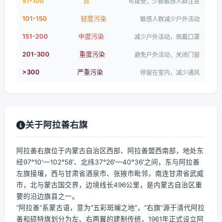
51-100
良
可接受，少数敏感人群注意
101-150
轻度污染
敏感人群减少户外活动
151-200
中度污染
减少户外活动，佩戴口罩
201-300
重度污染
避免户外活动，关闭门窗
>300
严重污染
停留在室内，减少通风
关于阿拉善右旗
阿拉善右旗位于内蒙古自治区西部、阿拉善盟西南部，地处东
经97°10′—102°58′、北纬37°26′—40°36′之间，东与阿拉善
左旗接壤，西与甘肃省酒泉市、张掖市毗邻，南连甘肃省武威
市，北与蒙古国交界，边境线长496公里，是内蒙古自治区重
要的沿边旗县之一。
“阿拉善”系蒙古语，意为“五彩斑斓之地”，“右旗”源于清代阿拉
善和硕特旗划分为左、右两翼的建制传统，1961年正式设立阿