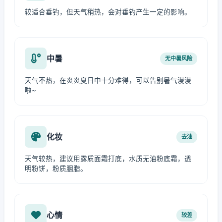
较适合垂钓，但天气稍热，会对垂钓产生一定的影响。
中暑
无中暑风险
天气不热，在炎炎夏日中十分难得，可以告别暑气漫漫
啦~
化妆
去油
天气较热，建议用露质面霜打底，水质无油粉底霜，透
明粉饼，粉质胭脂。
心情
较差