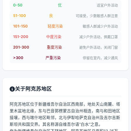
0-50
优
适宜户外活动
51-100
良
可接受，少数敏感人群注意
101-150
轻度污染
敏感人群减少户外活动
151-200
中度污染
减少户外活动，佩戴口罩
201-300
重度污染
避免户外活动，关闭门窗
>300
严重污染
停留在室内，减少通风
关于阿克苏地区
阿克苏地区位于新疆维吾尔自治区西南部，地处天山南麓、塔
里木盆地北缘，东与巴音郭楞蒙古自治州相连，南与和田地区
接壤，西与喀什地区毗邻，北与伊犁哈萨克自治州及吉尔吉斯
斯坦共和国交界。其名称源自维吾尔语“白水”之意。