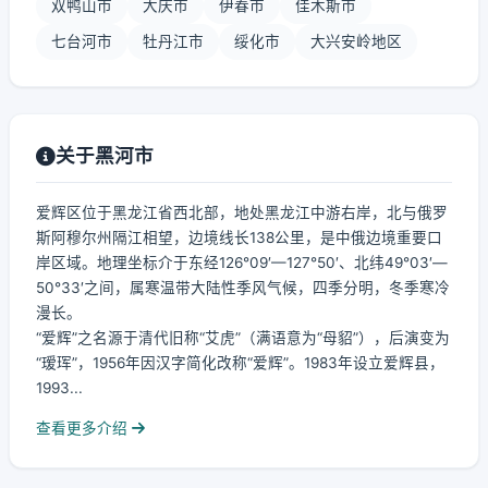
双鸭山市
大庆市
伊春市
佳木斯市
七台河市
牡丹江市
绥化市
大兴安岭地区
关于黑河市
爱辉区位于黑龙江省西北部，地处黑龙江中游右岸，北与俄罗
斯阿穆尔州隔江相望，边境线长138公里，是中俄边境重要口
岸区域。地理坐标介于东经126°09′—127°50′、北纬49°03′—
50°33′之间，属寒温带大陆性季风气候，四季分明，冬季寒冷
漫长。
“爱辉”之名源于清代旧称“艾虎”（满语意为“母貂”），后演变为
“瑷珲”，1956年因汉字简化改称“爱辉”。1983年设立爱辉县，
1993...
查看更多介绍