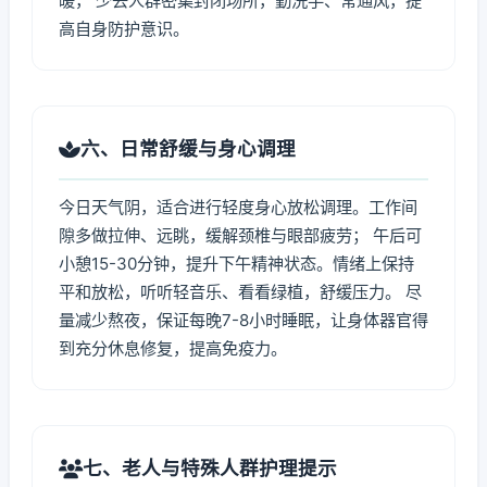
暖， 少去人群密集封闭场所，勤洗手、常通风，提
高自身防护意识。
六、日常舒缓与身心调理
今日天气阴，适合进行轻度身心放松调理。工作间
隙多做拉伸、远眺，缓解颈椎与眼部疲劳； 午后可
小憩15-30分钟，提升下午精神状态。情绪上保持
平和放松，听听轻音乐、看看绿植，舒缓压力。 尽
量减少熬夜，保证每晚7-8小时睡眠，让身体器官得
到充分休息修复，提高免疫力。
七、老人与特殊人群护理提示