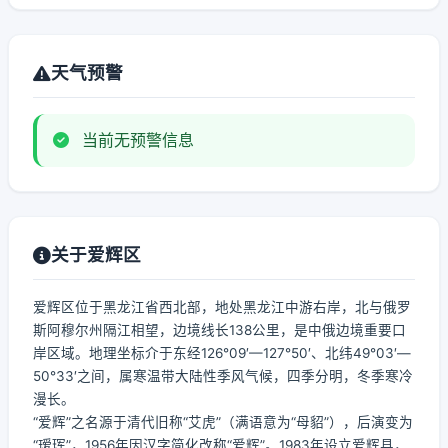
天气预警
当前无预警信息
关于爱辉区
爱辉区位于黑龙江省西北部，地处黑龙江中游右岸，北与俄罗
斯阿穆尔州隔江相望，边境线长138公里，是中俄边境重要口
岸区域。地理坐标介于东经126°09′—127°50′、北纬49°03′—
50°33′之间，属寒温带大陆性季风气候，四季分明，冬季寒冷
漫长。
“爱辉”之名源于清代旧称“艾虎”（满语意为“母貂”），后演变为
“瑷珲”，1956年因汉字简化改称“爱辉”。1983年设立爱辉县，