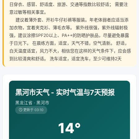
日穿衣、感冒、舒适度、旅游、交通等指数比较舒适； 需要注
意过敏等相关事宜。
建议着薄外套、开衫牛仔衫裤等服装。年老体弱者应适当添
加衣物，宜着夹克衫、薄毛衣等。 紫外线很强，紫外线辐射极
强，建议涂擦SPF20以上、PA++的防晒护肤品，尽量避免暴露
于日光下。 在晨练方面，适宜，天气不错，空气清新。 舒适，
白天温度适宜，风力不大，相信您在这样的天气条件下，应会感
到比较清爽和舒适。 洗车适宜，适宜洗车，至少可维持2天
黑河市天气 - 实时气温与7天预报
黑龙江省 · 黑河市
更新于 03:10
14°