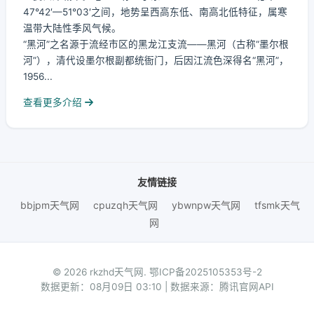
47°42′—51°03′之间，地势呈西高东低、南高北低特征，属寒
温带大陆性季风气候。
“黑河”之名源于流经市区的黑龙江支流——黑河（古称“墨尔根
河”），清代设墨尔根副都统衙门，后因江流色深得名“黑河”，
1956...
查看更多介绍
友情链接
bbjpm天气网
cpuzqh天气网
ybwnpw天气网
tfsmk天气
网
© 2026 rkzhd天气网.
鄂ICP备2025105353号-2
数据更新：08月09日 03:10 | 数据来源：腾讯官网API