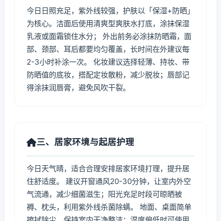
今日日照充足，紫外线较强，护肤以「保湿+防晒」
为核心。洁面后使用清爽型爽肤水打底，涂抹保湿
乳液或面霜锁住水分； 外出前务必涂抹防晒霜，面
部、颈部、耳后都要均匀覆盖，长时间在外建议每
2-3小时补涂一次。 化妆建议选择轻薄、持妆、带
防晒值的底妆，搭配定妆散粉，减少脱妆；唇部记
得涂抹润唇膏，避免风吹干裂。
三、居家环境与起居护理
今日天气晴，适合合理安排居家环境打理，提升居
住舒适度。 建议开窗通风20-30分钟，让室内外空
气流通，减少细菌滋生；阳光充足时段可晾晒被
褥、枕头，利用紫外线杀菌除螨。 地面、桌面简单
擦拭除尘，保持室内干净整洁；湿度偏低时可使用