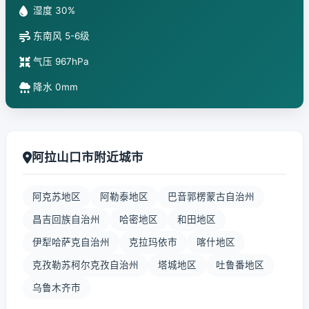
湿度 30%
东南风 5-6级
气压 967hPa
降水 0mm
阿拉山口市附近城市
阿克苏地区
阿勒泰地区
巴音郭楞蒙古自治州
昌吉回族自治州
哈密地区
和田地区
伊犁哈萨克自治州
克拉玛依市
喀什地区
克孜勒苏柯尔克孜自治州
塔城地区
吐鲁番地区
乌鲁木齐市