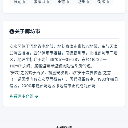
保定市
张家口市
承德市
沧州市
衡水市
关于廊坊市
安次区位于河北省中北部，地处京津走廊核心地带，东与天津
武清区接壤，西邻保定市雄县，南连霸州市，北接廊坊市广阳
区，地理坐标介于北纬39°05′—39°28′、东经116°22′—
116°47′之间，属暖温带半湿润大陆性季风气候。
“安次”之名始于西汉，初置安次县，取“安于次要位置”之意
（一说因境内有安次亭而得名），历代沿革有序，1983年撤县
设区，2000年随廊坊地区撤地设市正式成为廊坊...
查看更多介绍