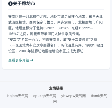
关于廊坊市
安次区位于河北省中北部，地处京津走廊核心地带，东与天津
武清区接壤，西邻保定市雄县，南连霸州市，北接廊坊市广阳
区，地理坐标介于北纬39°05′—39°28′、东经116°22′—
116°47′之间，属暖温带半湿润大陆性季风气候。
“安次”之名始于西汉，初置安次县，取“安于次要位置”之意
（一说因境内有安次亭而得名），历代沿革有序，1983年撤县
设区，2000年随廊坊地区撤地设市正式成为廊坊...
查看更多介绍
友情链接
bbjpm天气网
cpuzqh天气网
ybwnpw天气网
tfsmk天气
网