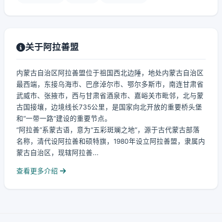
关于阿拉善盟
内蒙古自治区阿拉善盟位于祖国西北边陲，地处内蒙古自治区
最西端，东接乌海市、巴彦淖尔市、鄂尔多斯市，南连甘肃省
武威市、张掖市，西与甘肃省酒泉市、嘉峪关市毗邻，北与蒙
古国接壤，边境线长735公里，是国家向北开放的重要桥头堡
和“一带一路”建设的重要节点。
“阿拉善”系蒙古语，意为“五彩斑斓之地”，源于古代蒙古部落
名称，清代设阿拉善和硕特旗，1980年设立阿拉善盟，隶属内
蒙古自治区，现辖阿拉善...
查看更多介绍