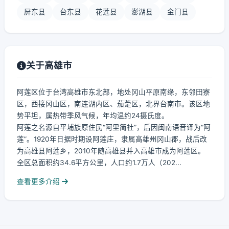
屏东县
台东县
花莲县
澎湖县
金门县
关于高雄市
阿莲区位于台湾高雄市东北部，地处冈山平原南缘，东邻田寮
区，西接冈山区，南连湖内区、茄萣区，北界台南市。该区地
势平坦，属热带季风气候，年均温约24摄氏度。
阿莲之名源自平埔族原住民“阿里简社”，后因闽南语音译为“阿
莲”。1920年日据时期设阿莲庄，隶属高雄州冈山郡，战后改
为高雄县阿莲乡，2010年随高雄县并入高雄市成为阿莲区。
全区总面积约34.6平方公里，人口约1.7万人（202...
查看更多介绍