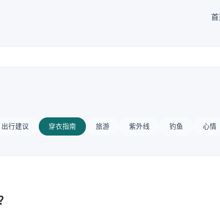
首
出行建议
穿衣指南
旅游
紫外线
钓鱼
心情
？