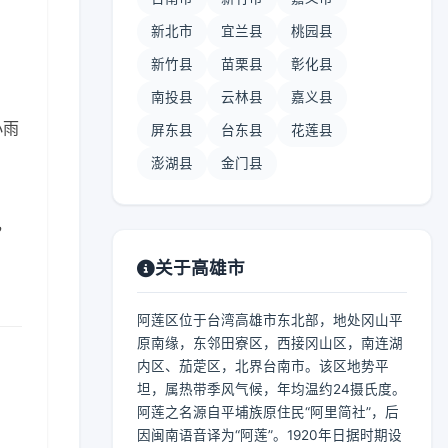
新北市
宜兰县
桃园县
新竹县
苗栗县
彰化县
南投县
云林县
嘉义县
小雨
屏东县
台东县
花莲县
澎湖县
金门县
，
关于高雄市
阿莲区位于台湾高雄市东北部，地处冈山平
原南缘，东邻田寮区，西接冈山区，南连湖
内区、茄萣区，北界台南市。该区地势平
坦，属热带季风气候，年均温约24摄氏度。
阿莲之名源自平埔族原住民“阿里简社”，后
因闽南语音译为“阿莲”。1920年日据时期设