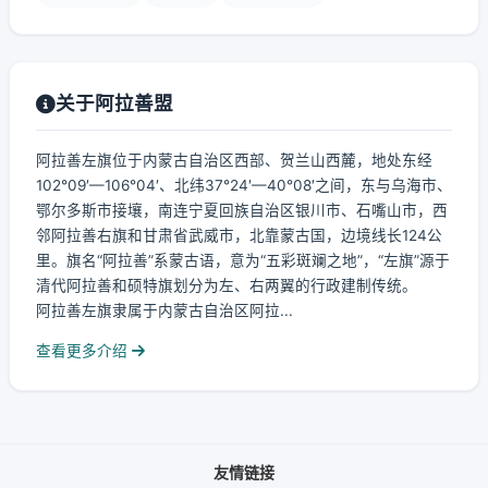
关于阿拉善盟
阿拉善左旗位于内蒙古自治区西部、贺兰山西麓，地处东经
102°09′—106°04′、北纬37°24′—40°08′之间，东与乌海市、
鄂尔多斯市接壤，南连宁夏回族自治区银川市、石嘴山市，西
邻阿拉善右旗和甘肃省武威市，北靠蒙古国，边境线长124公
里。旗名“阿拉善”系蒙古语，意为“五彩斑斓之地”，“左旗”源于
清代阿拉善和硕特旗划分为左、右两翼的行政建制传统。
阿拉善左旗隶属于内蒙古自治区阿拉...
查看更多介绍
友情链接