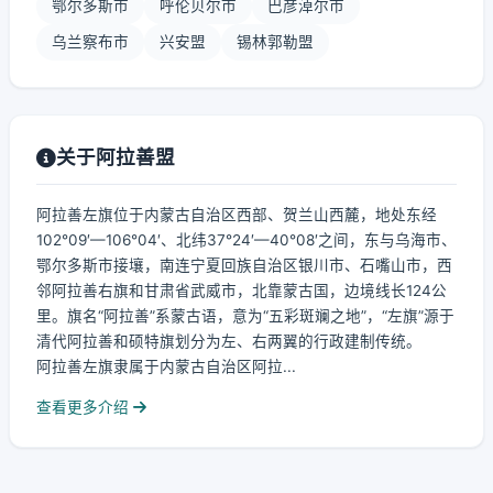
鄂尔多斯市
呼伦贝尔市
巴彦淖尔市
乌兰察布市
兴安盟
锡林郭勒盟
关于阿拉善盟
阿拉善左旗位于内蒙古自治区西部、贺兰山西麓，地处东经
102°09′—106°04′、北纬37°24′—40°08′之间，东与乌海市、
鄂尔多斯市接壤，南连宁夏回族自治区银川市、石嘴山市，西
邻阿拉善右旗和甘肃省武威市，北靠蒙古国，边境线长124公
里。旗名“阿拉善”系蒙古语，意为“五彩斑斓之地”，“左旗”源于
清代阿拉善和硕特旗划分为左、右两翼的行政建制传统。
阿拉善左旗隶属于内蒙古自治区阿拉...
查看更多介绍