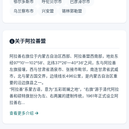
鄂尔多斯市
呼伦贝尔市
巴彦淖尔市
乌兰察布市
兴安盟
锡林郭勒盟
关于阿拉善盟
阿拉善右旗位于内蒙古自治区西部、阿拉善盟西南部，地处东
经97°10′—102°58′、北纬37°26′—40°36′之间，东与阿拉善
左旗接壤，西与甘肃省酒泉市、张掖市毗邻，南连甘肃省武威
市，北与蒙古国交界，边境线长496公里，是内蒙古自治区重
要的沿边旗县之一。
“阿拉善”系蒙古语，意为“五彩斑斓之地”，“右旗”源于清代阿拉
善和硕特旗划分为左、右两翼的建制传统，1961年正式设立阿
拉善右...
查看更多介绍