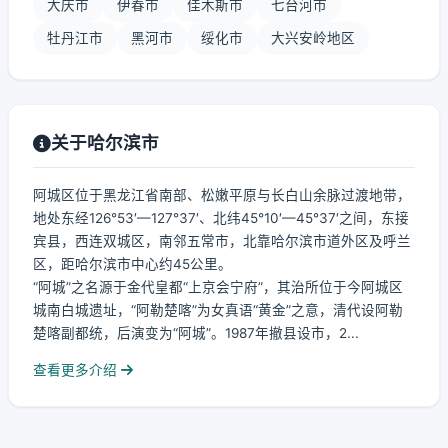
大庆市
伊春市
佳木斯市
七台河市
牡丹江市
黑河市
绥化市
大兴安岭地区
关于哈尔滨市
阿城区位于黑龙江省南部、松嫩平原与长白山余脉过渡地带，
地处东经126°53′—127°37′、北纬45°10′—45°37′之间，东接
宾县，西连双城区，南邻五常市，北靠哈尔滨市道外区及呼兰
区，距哈尔滨市中心约45公里。
“阿城”之名源于金代皇都“上京会宁府”，其治所位于今阿城区
城南白城遗址，“阿勒楚喀”为女真语“黄金”之意，清代设阿勒
楚喀副都统，后演变为“阿城”。1987年撤县设市，2...
查看更多介绍