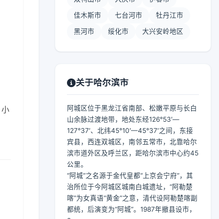
佳木斯市
七台河市
牡丹江市
黑河市
绥化市
大兴安岭地区
关于哈尔滨市
阿城区位于黑龙江省南部、松嫩平原与长白
，小
山余脉过渡地带，地处东经126°53′—
127°37′、北纬45°10′—45°37′之间，东接
宾县，西连双城区，南邻五常市，北靠哈尔
滨市道外区及呼兰区，距哈尔滨市中心约45
公里。
“阿城”之名源于金代皇都“上京会宁府”，其
治所位于今阿城区城南白城遗址，“阿勒楚
喀”为女真语“黄金”之意，清代设阿勒楚喀副
都统，后演变为“阿城”。1987年撤县设市，