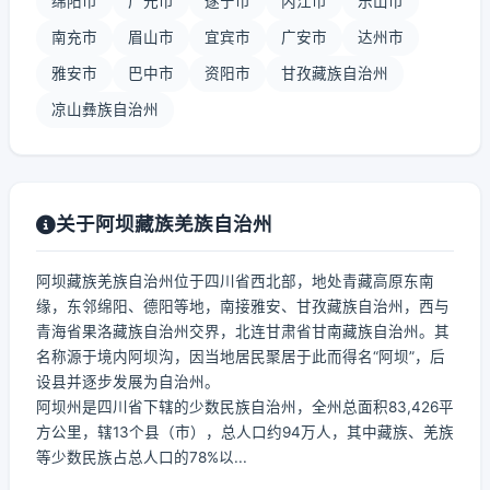
绵阳市
广元市
遂宁市
内江市
乐山市
南充市
眉山市
宜宾市
广安市
达州市
雅安市
巴中市
资阳市
甘孜藏族自治州
凉山彝族自治州
关于阿坝藏族羌族自治州
阿坝藏族羌族自治州位于四川省西北部，地处青藏高原东南
缘，东邻绵阳、德阳等地，南接雅安、甘孜藏族自治州，西与
青海省果洛藏族自治州交界，北连甘肃省甘南藏族自治州。其
名称源于境内阿坝沟，因当地居民聚居于此而得名“阿坝”，后
设县并逐步发展为自治州。
阿坝州是四川省下辖的少数民族自治州，全州总面积83,426平
方公里，辖13个县（市），总人口约94万人，其中藏族、羌族
等少数民族占总人口的78%以...