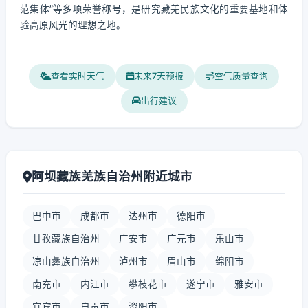
范集体”等多项荣誉称号，是研究藏羌民族文化的重要基地和体
验高原风光的理想之地。
查看实时天气
未来7天预报
空气质量查询
出行建议
阿坝藏族羌族自治州附近城市
巴中市
成都市
达州市
德阳市
甘孜藏族自治州
广安市
广元市
乐山市
凉山彝族自治州
泸州市
眉山市
绵阳市
南充市
内江市
攀枝花市
遂宁市
雅安市
宜宾市
自贡市
资阳市