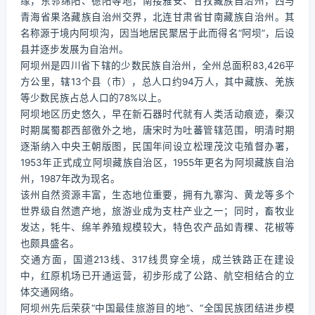
缘，东邻绵阳、德阳等地，南接雅安、甘孜藏族自治州，西与
青海省果洛藏族自治州交界，北连甘肃省甘南藏族自治州。其
名称源于境内阿坝沟，因当地居民聚居于此而得名“阿坝”，后设
县并逐步发展为自治州。
阿坝州是四川省下辖的少数民族自治州，全州总面积83,426平
方公里，辖13个县（市），总人口约94万人，其中藏族、羌族
等少数民族占总人口的78%以上。
阿坝地区历史悠久，早在新石器时代就有人类活动痕迹，秦汉
时期属蜀郡西部徼外之地，唐宋时为吐蕃管辖范围，明清时期
逐渐纳入中央王朝版图，民国年间设立松理茂汶屯殖督办署，
1953年正式成立阿坝藏族自治区，1955年更名为阿坝藏族自治
州，1987年改为现名。
该州自然资源丰富，生态地位重要，拥有九寨沟、黄龙等多个
世界级自然遗产地，旅游业成为支柱产业之一；同时，畜牧业
发达，牦牛、绵羊养殖规模较大，特色农产品如青稞、花椒等
也颇具盛名。
交通方面，国道213线、317线贯穿全境，成兰铁路正在建设
中，红原机场已开通运营，初步形成了公路、航空相结合的立
体交通网络。
阿坝州先后荣获“中国最佳旅游目的地”、“全国民族团结进步模