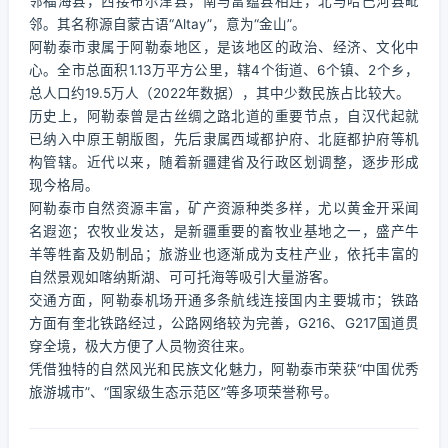
邻福海县，西接布尔津县，南与富蕴县相连，北与哈巴河县毗
邻。其名称源自蒙古语“Altay”，意为“金山”。
阿勒泰市隶属于阿勒泰地区，是该地区的政治、经济、文化中
心。全市总面积1.13万平方公里，辖4个街道、6个镇、2个乡，
总人口约19.5万人（2022年数据），其中少数民族占比较大。
历史上，阿勒泰曾是古丝绸之路北道的重要节点，自汉代起就
已纳入中原王朝版图，先后隶属西域都护府、北庭都护府等机
构管辖。近代以来，随着新疆建省及行政区划调整，逐步形成
现今格局。
阿勒泰市自然资源丰富，矿产资源种类多样，尤以黄金开采闻
名遐迩；农牧业发达，是新疆重要的畜牧业基地之一，盛产牛
羊等牲畜及奶制品；旅游业也逐渐成为支柱产业，依托丰富的
自然景观如喀纳斯湖、可可托海等吸引大量游客。
交通方面，阿勒泰机场开通多条航线连接国内主要城市；铁路
方面有奎北铁路经过，公路网络较为完善，G216、G217国道贯
穿全境，极大方便了人员物资往来。
凭借独特的自然风光和民族文化魅力，阿勒泰市荣获“中国优秀
旅游城市”、“国家级生态示范区”等多项荣誉称号。