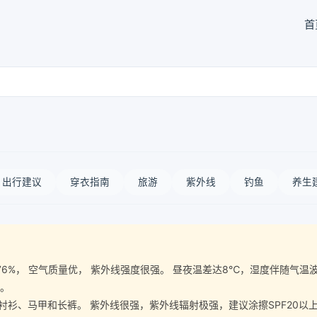
首
出行建议
穿衣指南
旅游
紫外线
钓鱼
养生
气湿度76%， 空气质量优， 紫外线强度很强。 昼夜温差达8℃，湿度伴随
宜。
、马甲和长裤。 紫外线很强，紫外线辐射极强，建议涂擦SPF20以上