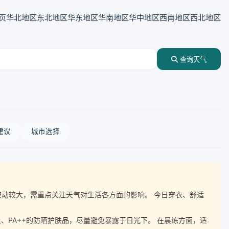
页
华北地区
东北地区
华东地区
华南地区
华中地区
西南地区
西北地区
查询天气
建议
城市选择
气温波动较大，需重点关注天气对生活各方面的影响。 今日穿衣、舒适
、PA++的防晒护肤品，尽量避免暴露于日光下。 在晨练方面，适