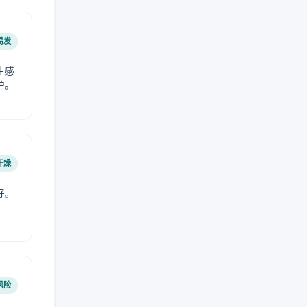
易发
生感
护。
干燥
好。
风险