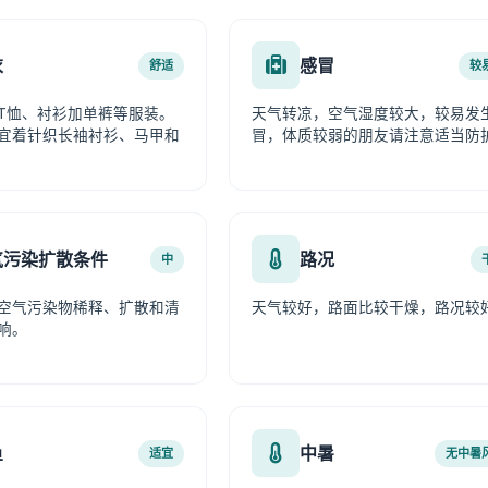
衣
感冒
舒适
较
T恤、衬衫加单裤等服装。
天气转凉，空气湿度较大，较易发
宜着针织长袖衬衫、马甲和
冒，体质较弱的朋友请注意适当防
气污染扩散条件
路况
中
空气污染物稀释、扩散和清
天气较好，路面比较干燥，路况较
响。
鱼
中暑
适宜
无中暑