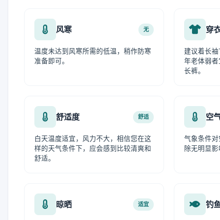
风寒
穿
无
温度未达到风寒所需的低温，稍作防寒
建议着长袖
准备即可。
年老体弱者
长裤。
舒适度
空
舒适
白天温度适宜，风力不大，相信您在这
气象条件对
样的天气条件下，应会感到比较清爽和
除无明显影
舒适。
晾晒
钓
适宜