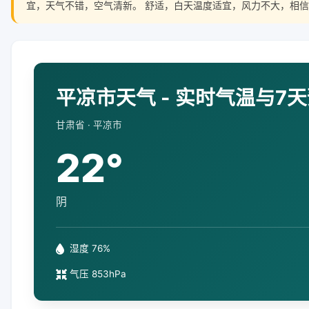
宜，天气不错，空气清新。 舒适，白天温度适宜，风力不大，相信
平凉市天气 - 实时气温与7
甘肃省 · 平凉市
22°
阴
湿度 76%
气压 853hPa