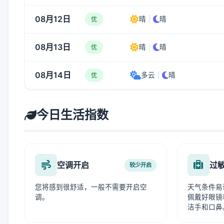
08月12日
晴
|
晴
优
08月13日
晴
|
晴
优
08月14日
多云
|
晴
优
今日生活指数
空调开启
过
较少开启
您将感到很舒适，一般不需要开启空
天气条件易
调。
佩戴好眼镜
洁手和口鼻