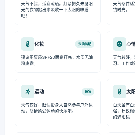
天气不错，适宜晾晒。赶紧把久未见阳
天气条件适
光的衣物搬出来吸收一下太阳的味道
钓时光。
吧！
化妆
心
去油防晒
建议用蜜质SPF20面霜打底，水质无油
天气较好，
粉底霜。
习、工作效
运动
太
适宜
天气较好，赶快投身大自然参与户外运
白天虽有白
动，尽情感受运动的快乐吧。
强，建议佩
的遮阳镜