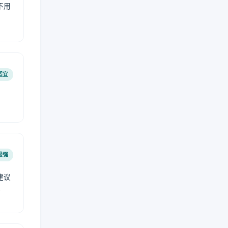
不用
适宜
极强
建议
肤