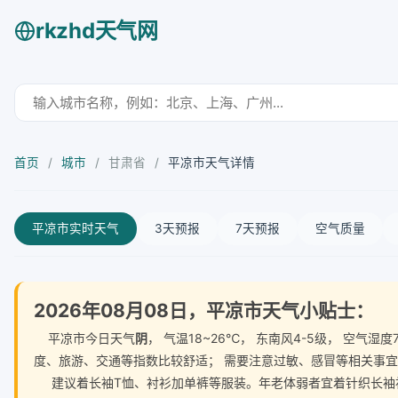
rkzhd天气网
首页
/
城市
/
甘肃省
/
平凉市天气详情
平凉市实时天气
3天预报
7天预报
空气质量
2026年08月08日，平凉市天气小贴士：
平凉市今日天气
阴
， 气温18~26℃， 东南风4-5级， 空
度、旅游、交通等指数比较舒适； 需要注意过敏、感冒等相关事
建议着长袖T恤、衬衫加单裤等服装。年老体弱者宜着针织长袖衬衫