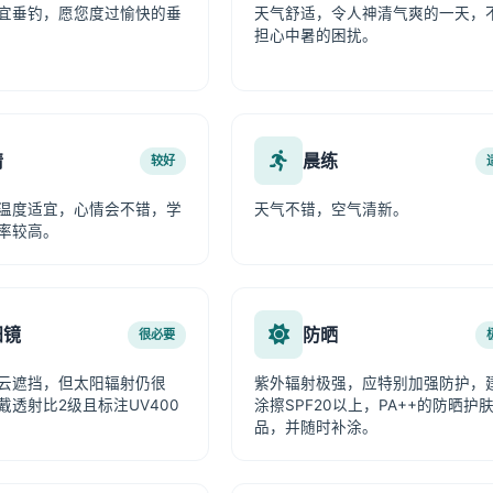
宜垂钓，愿您度过愉快的垂
天气舒适，令人神清气爽的一天，
担心中暑的困扰。
情
晨练
较好
温度适宜，心情会不错，学
天气不错，空气清新。
率较高。
阳镜
防晒
很必要
云遮挡，但太阳辐射仍很
紫外辐射极强，应特别加强防护，
戴透射比2级且标注UV400
涂擦SPF20以上，PA++的防晒护
品，并随时补涂。