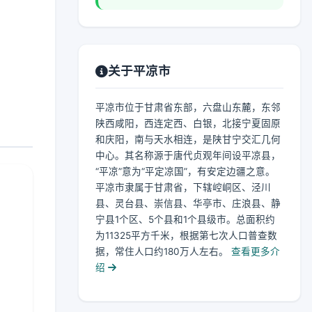
关于平凉市
平凉市位于甘肃省东部，六盘山东麓，东邻
陕西咸阳，西连定西、白银，北接宁夏固原
和庆阳，南与天水相连，是陕甘宁交汇几何
中心。其名称源于唐代贞观年间设平凉县，
“平凉”意为“平定凉国”，有安定边疆之意。
平凉市隶属于甘肃省，下辖崆峒区、泾川
县、灵台县、崇信县、华亭市、庄浪县、静
宁县1个区、5个县和1个县级市。总面积约
为11325平方千米，根据第七次人口普查数
据，常住人口约180万人左右。
查看更多介
绍