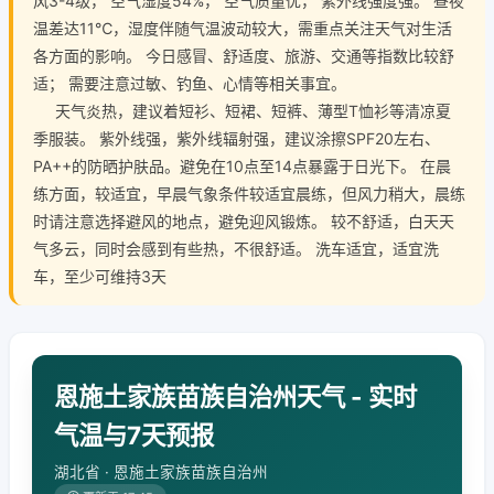
风3-4级， 空气湿度54%， 空气质量优， 紫外线强度强。 昼夜
温差达11℃，湿度伴随气温波动较大，需重点关注天气对生活
各方面的影响。 今日感冒、舒适度、旅游、交通等指数比较舒
适； 需要注意过敏、钓鱼、心情等相关事宜。
天气炎热，建议着短衫、短裙、短裤、薄型T恤衫等清凉夏
季服装。 紫外线强，紫外线辐射强，建议涂擦SPF20左右、
PA++的防晒护肤品。避免在10点至14点暴露于日光下。 在晨
练方面，较适宜，早晨气象条件较适宜晨练，但风力稍大，晨练
时请注意选择避风的地点，避免迎风锻炼。 较不舒适，白天天
气多云，同时会感到有些热，不很舒适。 洗车适宜，适宜洗
车，至少可维持3天
恩施土家族苗族自治州天气 - 实时
气温与7天预报
湖北省 · 恩施土家族苗族自治州