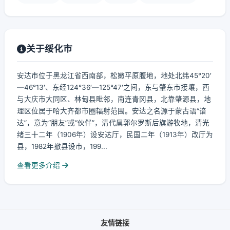
关于绥化市
安达市位于黑龙江省西南部，松嫩平原腹地，地处北纬45°20′
—46°13′、东经124°36′—125°47′之间，东与肇东市接壤，西
与大庆市大同区、林甸县毗邻，南连青冈县，北靠肇源县，地
理区位居于哈大齐都市圈辐射范围。安达之名源于蒙古语“谙
达”，意为“朋友”或“伙伴”，清代属郭尔罗斯后旗游牧地，清光
绪三十二年（1906年）设安达厅，民国二年（1913年）改厅为
县，1982年撤县设市，199...
查看更多介绍
友情链接