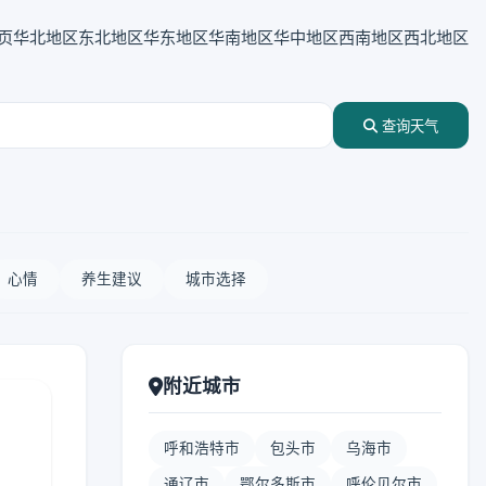
页
华北地区
东北地区
华东地区
华南地区
华中地区
西南地区
西北地区
查询天气
心情
养生建议
城市选择
附近城市
呼和浩特市
包头市
乌海市
通辽市
鄂尔多斯市
呼伦贝尔市