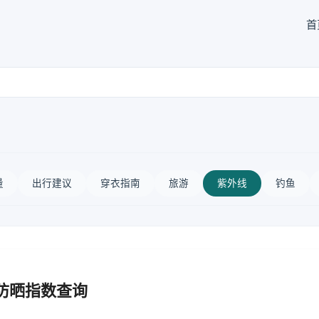
首
量
出行建议
穿衣指南
旅游
紫外线
钓鱼
防晒指数查询