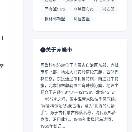
巴彦淖尔市
乌兰察布市
兴安盟
锡林郭勒盟
阿拉善盟
 】
关于赤峰市
阿鲁科尔沁旗位于内蒙古自治区东部、赤峰
常
市东北部，地处大兴安岭南段东麓，西邻巴
林左旗，东接通辽市扎鲁特旗，南连翁牛特
旗，北靠锡林郭勒盟西乌珠穆沁旗，地理坐
标介于东经118°47′—121°36′、北纬43°21′
—45°24′之间，属中温带大陆性季风气候。
“阿鲁科尔沁”系蒙古语，意为“北方的弓箭
手”，源于古代蒙古部落名称，清代设札萨
克旗，沿用此名。1949年隶属昭乌达盟，
1969年划归...