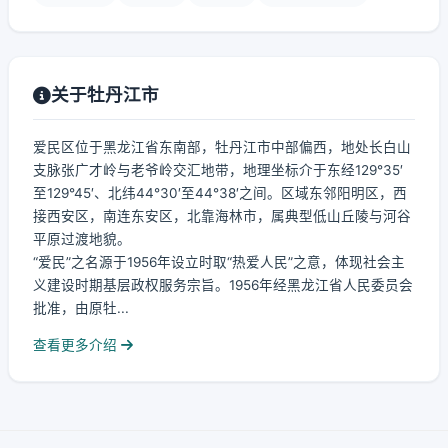
关于牡丹江市
爱民区位于黑龙江省东南部，牡丹江市中部偏西，地处长白山
支脉张广才岭与老爷岭交汇地带，地理坐标介于东经129°35′
至129°45′、北纬44°30′至44°38′之间。区域东邻阳明区，西
接西安区，南连东安区，北靠海林市，属典型低山丘陵与河谷
平原过渡地貌。
“爱民”之名源于1956年设立时取“热爱人民”之意，体现社会主
义建设时期基层政权服务宗旨。1956年经黑龙江省人民委员会
批准，由原牡...
查看更多介绍