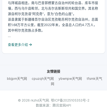
与拜城县相连，南与巴音郭楞蒙古自治州的轮台县、库车市接
壤，西与乌什县毗邻，北与吉尔吉斯斯坦共和国交界。其名称
源自柯尔克孜语“阿克奇”，意为“白色的山崖”。
该县隶属于新疆维吾尔自治区克孜勒苏柯尔克孜自治州，总面
积1.68万平方公里，截至2022年末，全县总人口约4.7万人，
其中柯尔克孜族占多数。
...
查看更多介绍
友情链接
bbjpm天气网
cpuzqh天气网
ybwnpw天气网
tfsmk天气
网
© 2026 rkzhd天气网.
鄂ICP备2025105353号-2
数据来源：腾讯官网API