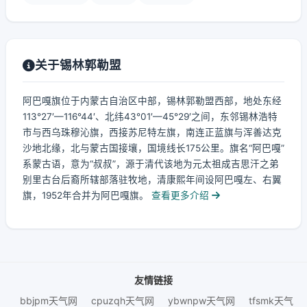
关于锡林郭勒盟
阿巴嘎旗位于内蒙古自治区中部，锡林郭勒盟西部，地处东经
113°27′—116°44′、北纬43°01′—45°29′之间，东邻锡林浩特
市与西乌珠穆沁旗，西接苏尼特左旗，南连正蓝旗与浑善达克
沙地北缘，北与蒙古国接壤，国境线长175公里。旗名“阿巴嘎”
系蒙古语，意为“叔叔”，源于清代该地为元太祖成吉思汗之弟
别里古台后裔所辖部落驻牧地，清康熙年间设阿巴嘎左、右翼
旗，1952年合并为阿巴嘎旗。
查看更多介绍
友情链接
bbjpm天气网
cpuzqh天气网
ybwnpw天气网
tfsmk天气