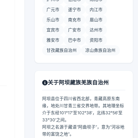
广元市
遂宁市
内江市
乐山市
南充市
眉山市
宜宾市
广安市
达州市
】
雅安市
巴中市
资阳市
甘孜藏族自治州
凉山彝族自治州
关于阿坝藏族羌族自治州
阿坝县位于四川省西北部，青藏高原东南
缘，地处川甘青三省交界地带。其地理坐标
介于东经101°17′至102°38′，北纬32°56′至
33°30′之间。
阿坝之名源于藏语“阿曲坝子”，意为“河谷地
带的富饶之地”。